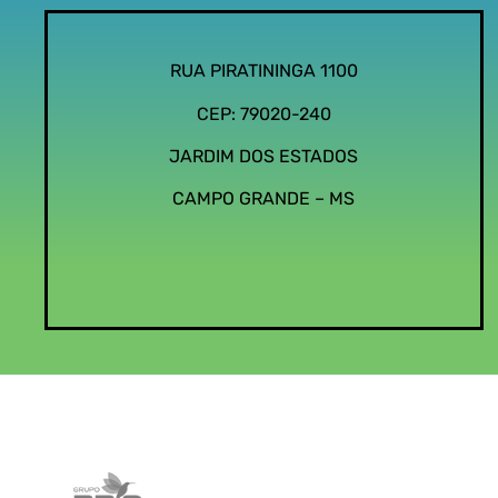
RUA PIRATININGA 1100
CEP: 79020-240
JARDIM DOS ESTADOS
CAMPO GRANDE – MS