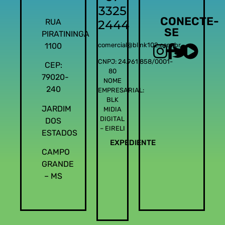
3325
CONECTE-
RUA
2444
SE
PIRATININGA
1100
comercial@blink102.com.br
CNPJ: 24.961.858/0001-
CEP:
80
79020-
NOME
240
EMPRESARIAL:
BLK
JARDIM
MIDIA
DIGITAL
DOS
– EIRELI
ESTADOS
EXPEDIENTE
CAMPO
GRANDE
– MS