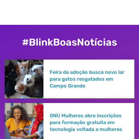
#BlinkBoasNotícias​
Feira de adoção busca novo lar
para gatos resgatados em
Campo Grande
ONU Mulheres abre inscrições
para formação gratuita em
tecnologia voltada a mulheres