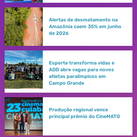
Alertas de desmatamento na
Amazônia caem 35% em junho
de 2026
Esporte transforma vidas e
ADD abre vagas para novos
atletas paralímpicos em
Campo Grande
Produção regional vence
principal prêmio do CineMATO