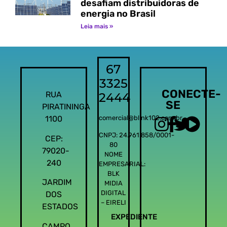
desafiam distribuidoras de
energia no Brasil
Leia mais »
67
3325
CONECTE-
RUA
2444
SE
PIRATININGA
1100
comercial@blink102.com.br
CNPJ: 24.961.858/0001-
CEP:
80
79020-
NOME
240
EMPRESARIAL:
BLK
JARDIM
MIDIA
DIGITAL
DOS
– EIRELI
ESTADOS
EXPEDIENTE
CAMPO