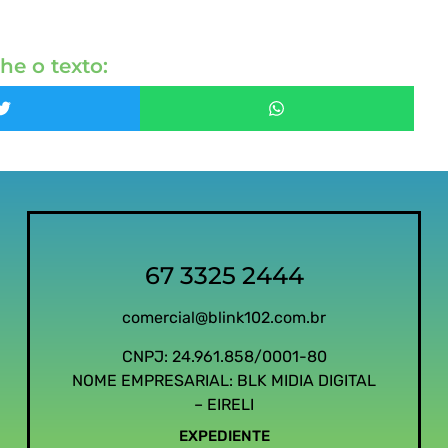
he o texto:
67 3325 2444
comercial@blink102.com.br
CNPJ: 24.961.858/0001-80
NOME EMPRESARIAL: BLK MIDIA DIGITAL
– EIRELI
EXPEDIENTE