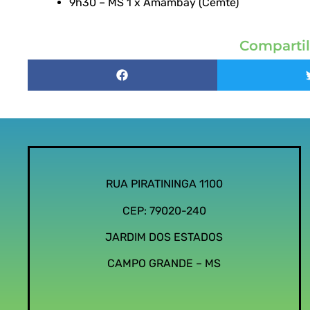
9h30 – MS 1 x Amambay (Cemte)
Compartil
RUA PIRATININGA 1100
CEP: 79020-240
JARDIM DOS ESTADOS
CAMPO GRANDE – MS