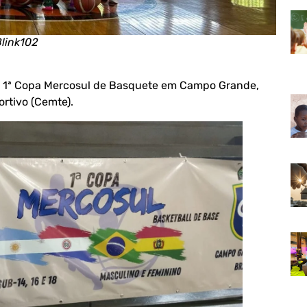
Blink102
a a 1ª Copa Mercosul de Basquete em Campo Grande,
rtivo (Cemte).