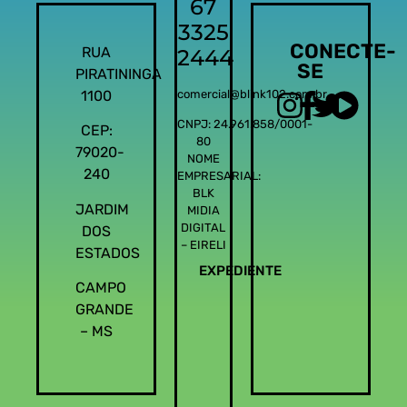
67
3325
CONECTE-
RUA
2444
SE
PIRATININGA
1100
comercial@blink102.com.br
CNPJ: 24.961.858/0001-
CEP:
80
79020-
NOME
240
EMPRESARIAL:
BLK
JARDIM
MIDIA
DIGITAL
DOS
– EIRELI
ESTADOS
EXPEDIENTE
CAMPO
GRANDE
– MS