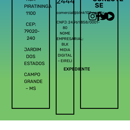
2444
SE
PIRATININGA
1100
comercial@blink102.com.br
CNPJ: 24.961.858/0001-
CEP:
80
79020-
NOME
240
EMPRESARIAL:
BLK
JARDIM
MIDIA
DIGITAL
DOS
– EIRELI
ESTADOS
EXPEDIENTE
CAMPO
GRANDE
– MS