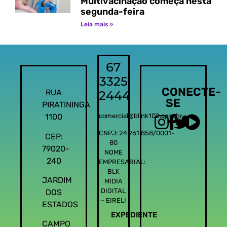
Multivacinação começa nesta
segunda-feira
Leia mais »
67
3325
CONECTE-
RUA
2444
SE
PIRATININGA
1100
comercial@blink102.com.br
CNPJ: 24.961.858/0001-
CEP:
80
79020-
NOME
240
EMPRESARIAL:
BLK
JARDIM
MIDIA
DIGITAL
DOS
– EIRELI
ESTADOS
EXPEDIENTE
CAMPO