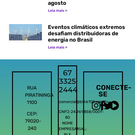
agosto
Leia mais »
Eventos climáticos extremos
desafiam distribuidoras de
energia no Brasil
Leia mais »
67
3325
CONECTE-
RUA
2444
SE
PIRATININGA
1100
comercial@blink102.com.br
CNPJ: 24.961.858/0001-
CEP:
80
79020-
NOME
240
EMPRESARIAL:
BLK