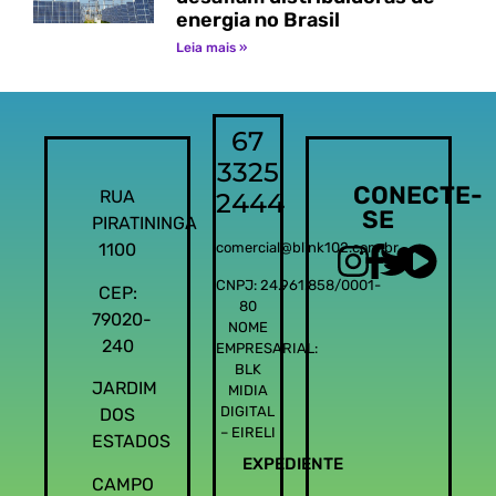
energia no Brasil
Leia mais »
67
3325
CONECTE-
RUA
2444
SE
PIRATININGA
1100
comercial@blink102.com.br
CNPJ: 24.961.858/0001-
CEP:
80
79020-
NOME
240
EMPRESARIAL:
BLK
JARDIM
MIDIA
DIGITAL
DOS
– EIRELI
ESTADOS
EXPEDIENTE
CAMPO