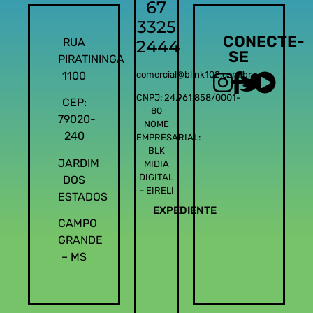
67
3325
CONECTE-
RUA
2444
SE
PIRATININGA
1100
comercial@blink102.com.br
CNPJ: 24.961.858/0001-
CEP:
80
79020-
NOME
240
EMPRESARIAL:
BLK
JARDIM
MIDIA
DIGITAL
DOS
– EIRELI
ESTADOS
EXPEDIENTE
CAMPO
GRANDE
– MS