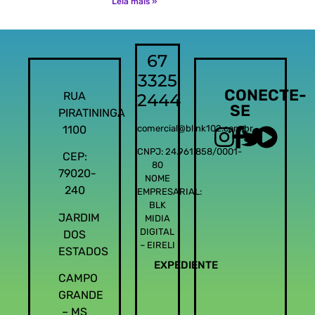
Leia mais »
67
3325
CONECTE-
RUA
2444
SE
PIRATININGA
1100
comercial@blink102.com.br
CNPJ: 24.961.858/0001-
CEP:
80
79020-
NOME
240
EMPRESARIAL:
BLK
JARDIM
MIDIA
DIGITAL
DOS
– EIRELI
ESTADOS
EXPEDIENTE
CAMPO
GRANDE
– MS