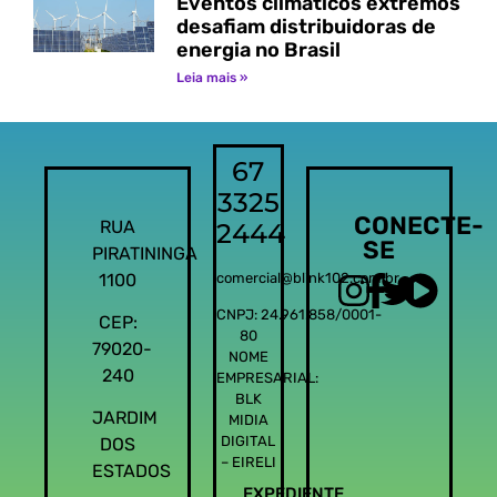
Eventos climáticos extremos
desafiam distribuidoras de
energia no Brasil
Leia mais »
67
3325
CONECTE-
RUA
2444
SE
PIRATININGA
1100
comercial@blink102.com.br
CNPJ: 24.961.858/0001-
CEP:
80
79020-
NOME
240
EMPRESARIAL:
BLK
JARDIM
MIDIA
DIGITAL
DOS
– EIRELI
ESTADOS
EXPEDIENTE