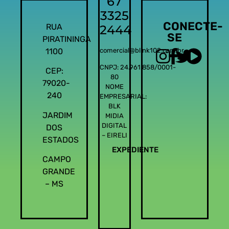
67
3325
CONECTE-
RUA
2444
SE
PIRATININGA
1100
comercial@blink102.com.br
CNPJ: 24.961.858/0001-
CEP:
80
79020-
NOME
240
EMPRESARIAL:
BLK
JARDIM
MIDIA
DIGITAL
DOS
– EIRELI
ESTADOS
EXPEDIENTE
CAMPO
GRANDE
– MS