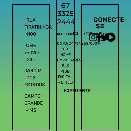
67
3325
CONECTE-
RUA
2444
SE
PIRATININGA
1100
comercial@blink102.com.br
CNPJ: 24.961.858/0001-
CEP:
80
79020-
NOME
240
EMPRESARIAL:
BLK
JARDIM
MIDIA
DIGITAL
DOS
– EIRELI
ESTADOS
EXPEDIENTE
CAMPO
GRANDE
– MS