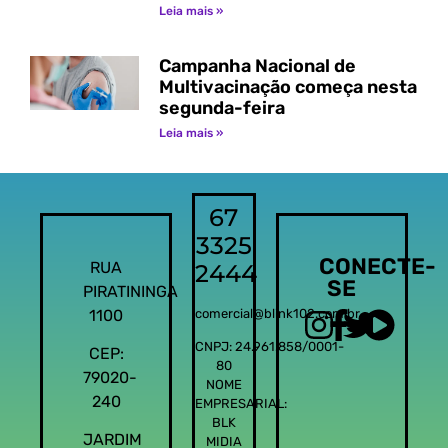
Leia mais »
Campanha Nacional de
Multivacinação começa nesta
segunda-feira
Leia mais »
67
3325
CONECTE-
RUA
2444
SE
PIRATININGA
1100
comercial@blink102.com.br
CNPJ: 24.961.858/0001-
CEP:
80
79020-
NOME
240
EMPRESARIAL:
BLK
JARDIM
MIDIA