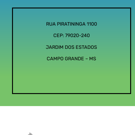
RUA PIRATININGA 1100
CEP: 79020-240
JARDIM DOS ESTADOS
CAMPO GRANDE – MS