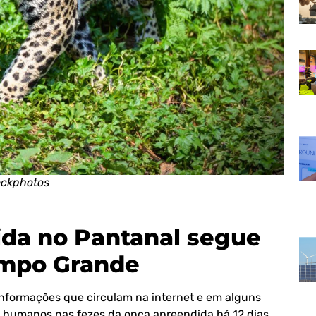
ockphotos
ida no Pantanal segue
ampo Grande
nformações que circulam na internet e em alguns
os humanos nas fezes da onça apreendida há 12 dias