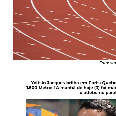
Foto: st
Yeltsin Jacques brilha em Paris: Queb
1.500 Metros!
A manhã de hoje (3) foi ma
o atletismo paral