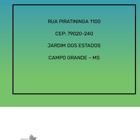
RUA PIRATININGA 1100
CEP: 79020-240
JARDIM DOS ESTADOS
CAMPO GRANDE – MS