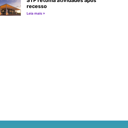
STF retoma atividades após
recesso
Leia mais »