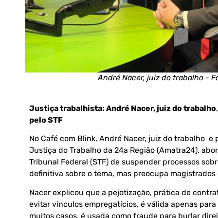
André Nacer, juiz do trabalho - 
Justiça trabalhista: André Nacer, juiz do trabalho
,
pelo STF
No Café com Blink, André Nacer, juiz do trabalho e
Justiça do Trabalho da 24a Região (Amatra24), abo
Tribunal Federal (STF) de suspender processos sob
definitiva sobre o tema, mas preocupa magistrados e
Nacer explicou que a pejotização, prática de contr
evitar vínculos empregatícios, é válida apenas par
muitos casos, é usada como fraude para burlar direit