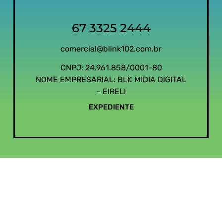
67 3325 2444
comercial@blink102.com.br
CNPJ: 24.961.858/0001-80
NOME EMPRESARIAL: BLK MIDIA DIGITAL
– EIRELI
EXPEDIENTE