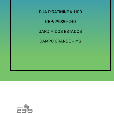
RUA PIRATININGA 1100
CEP: 79020-240
JARDIM DOS ESTADOS
CAMPO GRANDE – MS