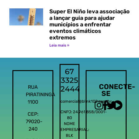
Super El Niño leva associação
a lançar guia para ajudar
municípios a enfrentar
eventos climáticos
extremos
Leia mais »
67
3325
CONECTE-
RUA
2444
SE
PIRATININGA
1100
comercial@blink102.com.br
CNPJ: 24.961.858/0001-
CEP:
80
79020-
NOME
240
EMPRESARIAL:
BLK