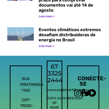
prazo para comprovar
documentos vai até 14 de
agosto
Leia mais »
Eventos climáticos extremos
desafiam distribuidoras de
energia no Brasil
Leia mais »
67
3325
CONECTE-
RUA
2444
SE
PIRATININGA
1100
comercial@blink102.com.br
CNPJ: 24.961.858/0001-
CEP:
80
79020-
NOME