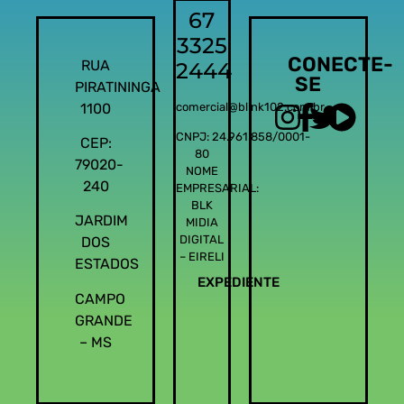
67
3325
CONECTE-
RUA
2444
SE
PIRATININGA
1100
comercial@blink102.com.br
CNPJ: 24.961.858/0001-
CEP:
80
79020-
NOME
240
EMPRESARIAL:
BLK
JARDIM
MIDIA
DIGITAL
DOS
– EIRELI
ESTADOS
EXPEDIENTE
CAMPO
GRANDE
– MS