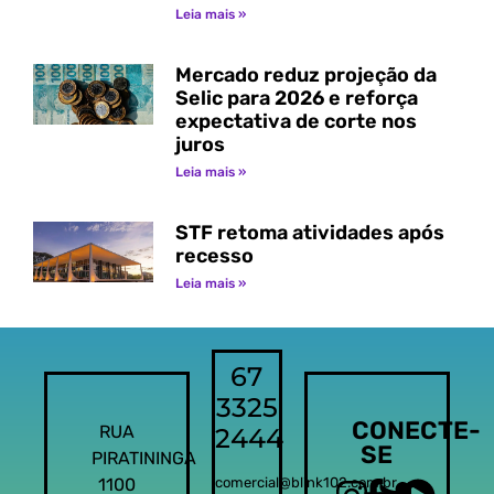
Leia mais »
Mercado reduz projeção da
Selic para 2026 e reforça
expectativa de corte nos
juros
Leia mais »
STF retoma atividades após
recesso
Leia mais »
67
3325
CONECTE-
RUA
2444
SE
PIRATININGA
1100
comercial@blink102.com.br