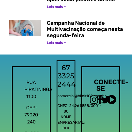
Leia mais »
Campanha Nacional de
Multivacinação começa nesta
segunda-feira
Leia mais »
67
3325
CONECTE-
RUA
2444
SE
PIRATININGA
1100
comercial@blink102.com.br
CNPJ: 24.961.858/0001-
CEP:
80
79020-
NOME
240
EMPRESARIAL:
BLK