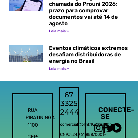
chamada do Prouni 2026;
prazo para comprovar
documentos vai até 14 de
agosto
Leia mais »
Eventos climáticos extremos
desafiam distribuidoras de
energia no Brasil
Leia mais »
67
3325
CONECTE-
RUA
2444
SE
PIRATININGA
1100
comercial@blink102.com.br
CNPJ: 24.961.858/0001-
CEP: