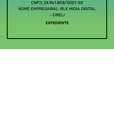
CNPJ: 24.961.858/0001-80
NOME EMPRESARIAL: BLK MIDIA DIGITAL
– EIRELI
EXPEDIENTE