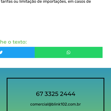
tarifas ou limitação de importações, em casos de
he o texto:
67 3325 2444
comercial@blink102.com.br