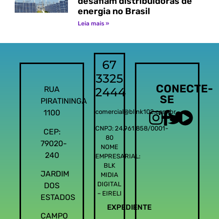
desafiam distribuidoras de
energia no Brasil
Leia mais »
67
3325
CONECTE-
RUA
2444
SE
PIRATININGA
1100
comercial@blink102.com.br
CNPJ: 24.961.858/0001-
CEP:
80
79020-
NOME
240
EMPRESARIAL:
BLK
JARDIM
MIDIA
DIGITAL
DOS
– EIRELI
ESTADOS
EXPEDIENTE
CAMPO