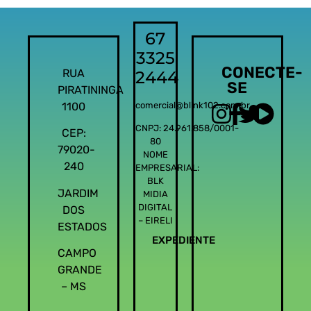
67
3325
CONECTE-
RUA
2444
SE
PIRATININGA
1100
comercial@blink102.com.br
CNPJ: 24.961.858/0001-
CEP:
80
79020-
NOME
240
EMPRESARIAL:
BLK
JARDIM
MIDIA
DIGITAL
DOS
– EIRELI
ESTADOS
EXPEDIENTE
CAMPO
GRANDE
– MS