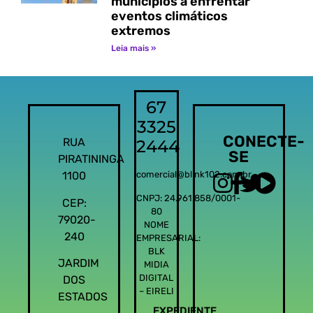
municípios a enfrentar
eventos climáticos
extremos
Leia mais »
67
3325
CONECTE-
RUA
2444
SE
PIRATININGA
1100
comercial@blink102.com.br
CNPJ: 24.961.858/0001-
CEP:
80
79020-
NOME
240
EMPRESARIAL:
BLK
JARDIM
MIDIA
DIGITAL
DOS
– EIRELI
ESTADOS
EXPEDIENTE