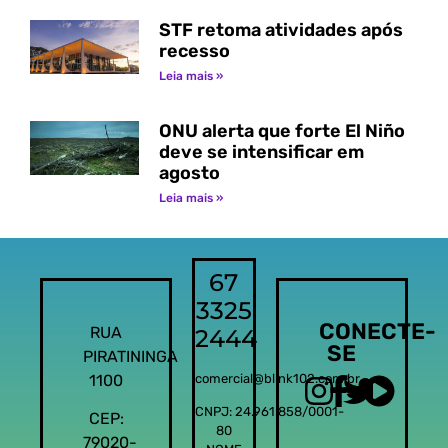
STF retoma atividades após
recesso
Leia mais »
ONU alerta que forte El Niño
deve se intensificar em
agosto
Leia mais »
67
3325
CONECTE-
RUA
2444
SE
PIRATININGA
1100
comercial@blink102.com.br
CNPJ: 24.961.858/0001-
CEP:
80
79020-