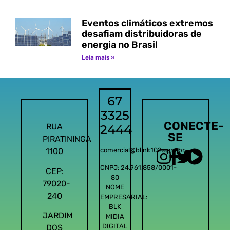
Eventos climáticos extremos
desafiam distribuidoras de
energia no Brasil
Leia mais »
67
3325
CONECTE-
RUA
2444
SE
PIRATININGA
1100
comercial@blink102.com.br
CNPJ: 24.961.858/0001-
CEP:
80
79020-
NOME
240
EMPRESARIAL:
BLK
JARDIM
MIDIA
DIGITAL
DOS