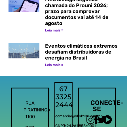
chamada do Prouni 2026;
prazo para comprovar
documentos vai até 14 de
agosto
Leia mais »
Eventos climáticos extremos
desafiam distribuidoras de
energia no Brasil
Leia mais »
67
3325
CONECTE-
RUA
2444
SE
PIRATININGA
1100
comercial@blink102.com.br
CNPJ: 24.961.858/0001-