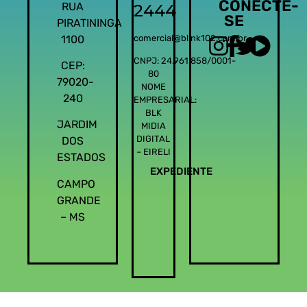
CONECTE-
RUA
2444
SE
PIRATININGA
1100
comercial@blink102.com.br
CNPJ: 24.961.858/0001-
CEP:
80
79020-
NOME
240
EMPRESARIAL:
BLK
JARDIM
MIDIA
DIGITAL
DOS
– EIRELI
ESTADOS
EXPEDIENTE
CAMPO
GRANDE
– MS