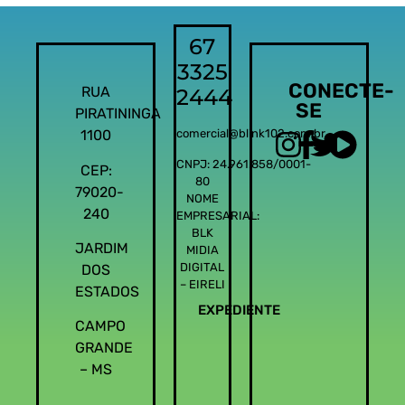
67
3325
CONECTE-
RUA
2444
SE
PIRATININGA
1100
comercial@blink102.com.br
CNPJ: 24.961.858/0001-
CEP:
80
79020-
NOME
240
EMPRESARIAL:
BLK
JARDIM
MIDIA
DIGITAL
DOS
– EIRELI
ESTADOS
EXPEDIENTE
CAMPO
GRANDE
– MS