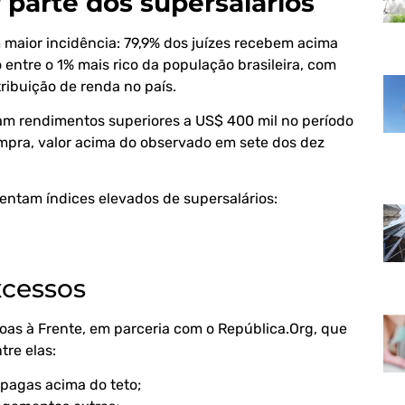
 parte dos supersalários
 maior incidência: 79,9% dos juízes recebem acima
entre o 1% mais rico da população brasileira, com
tribuição de renda no país.
ram rendimentos superiores a US$ 400 mil no período
mpra, valor acima do observado em sete dos dez
ntam índices elevados de supersalários:
xcessos
as à Frente, em parceria com o República.Org, que
re elas:
 pagas acima do teto;