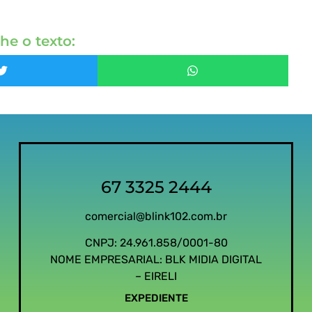
he o texto:
67 3325 2444
comercial@blink102.com.br
CNPJ: 24.961.858/0001-80
NOME EMPRESARIAL: BLK MIDIA DIGITAL
– EIRELI
EXPEDIENTE