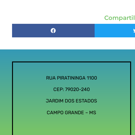
Compartil
RUA PIRATININGA 1100
CEP: 79020-240
JARDIM DOS ESTADOS
CAMPO GRANDE – MS