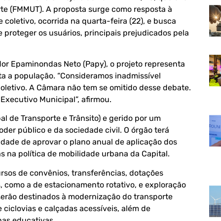
rte (FMMUT). A proposta surge como resposta à
coletivo, ocorrida na quarta-feira (22), e busca
e proteger os usuários, principais prejudicados pela
dor Epaminondas Neto (Papy), o projeto representa
a a população. “Consideramos inadmissível
coletivo. A Câmara não tem se omitido desse debate.
Executivo Municipal”, afirmou.
l de Transporte e Trânsito) e gerido por um
er público e da sociedade civil. O órgão terá
lidade de aprovar o plano anual de aplicação dos
s na política de mobilidade urbana da Capital.
sos de convênios, transferências, dotações
s, como a de estacionamento rotativo, e exploração
 serão destinados à modernização do transporte
 ciclovias e calçadas acessíveis, além de
as educativas.