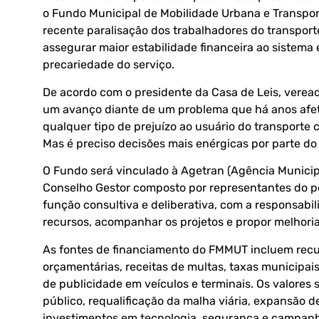
o Fundo Municipal de Mobilidade Urbana e Transpo
recente paralisação dos trabalhadores do transporte 
assegurar maior estabilidade financeira ao sistema 
precariedade do serviço.
De acordo com o presidente da Casa de Leis, verea
um avanço diante de um problema que há anos afet
qualquer tipo de prejuízo ao usuário do transporte 
Mas é preciso decisões mais enérgicas por parte do 
O Fundo será vinculado à Agetran (Agência Municipa
Conselho Gestor composto por representantes do pod
função consultiva e deliberativa, com a responsabi
recursos, acompanhar os projetos e propor melhoria
As fontes de financiamento do FMMUT incluem recur
orçamentárias, receitas de multas, taxas municipai
de publicidade em veículos e terminais. Os valores
público, requalificação da malha viária, expansão de
investimentos em tecnologia, segurança e campanh