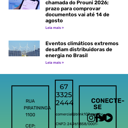
chamada do Prouni 2026;
prazo para comprovar
documentos vai até 14 de
agosto
Leia mais »
Eventos climáticos extremos
desafiam distribuidoras de
energia no Brasil
Leia mais »
67
3325
CONECTE-
RUA
2444
SE
PIRATININGA
1100
comercial@blink102.com.br
CNPJ: 24.961.858/0001-
CEP: