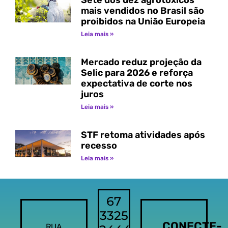
Sete dos dez agrotóxicos
mais vendidos no Brasil são
proibidos na União Europeia
Leia mais »
Mercado reduz projeção da
Selic para 2026 e reforça
expectativa de corte nos
juros
Leia mais »
STF retoma atividades após
recesso
Leia mais »
67
3325
CONECTE-
RUA