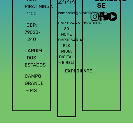
2444
SE
PIRATININGA
1100
comercial@blink102.com.br
CNPJ: 24.961.858/0001-
CEP:
80
79020-
NOME
240
EMPRESARIAL:
BLK
JARDIM
MIDIA
DIGITAL
DOS
– EIRELI
ESTADOS
EXPEDIENTE
CAMPO
GRANDE
– MS