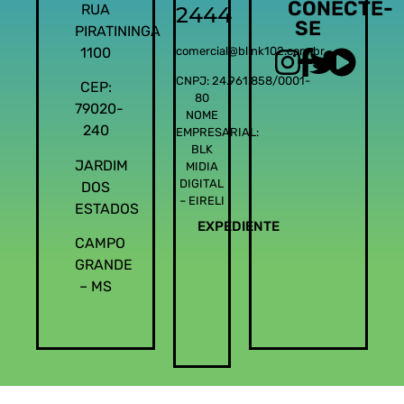
CONECTE-
RUA
2444
SE
PIRATININGA
1100
comercial@blink102.com.br
CNPJ: 24.961.858/0001-
CEP:
80
79020-
NOME
240
EMPRESARIAL:
BLK
JARDIM
MIDIA
DIGITAL
DOS
– EIRELI
ESTADOS
EXPEDIENTE
CAMPO
GRANDE
– MS