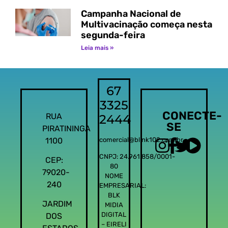
Campanha Nacional de
Multivacinação começa nesta
segunda-feira
Leia mais »
67
3325
CONECTE-
RUA
2444
SE
PIRATININGA
1100
comercial@blink102.com.br
CNPJ: 24.961.858/0001-
CEP:
80
79020-
NOME
240
EMPRESARIAL:
BLK
JARDIM
MIDIA
DIGITAL
DOS
– EIRELI