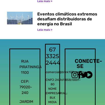
Leia mais »
Eventos climáticos extremos
desafiam distribuidoras de
energia no Brasil
Leia mais »
67
3325
CONECTE-
RUA
2444
SE
PIRATININGA
1100
comercial@blink102.com.br
CNPJ: 24.961.858/0001-
CEP:
80
79020-
NOME
240
EMPRESARIAL:
BLK
JARDIM
MIDIA