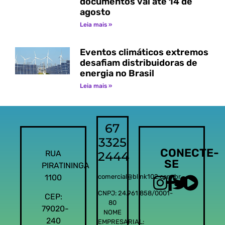
documentos vai até 14 de
agosto
Leia mais »
Eventos climáticos extremos
desafiam distribuidoras de
energia no Brasil
Leia mais »
67
3325
CONECTE-
RUA
2444
SE
PIRATININGA
1100
comercial@blink102.com.br
CNPJ: 24.961.858/0001-
CEP:
80
79020-
NOME
240
EMPRESARIAL: