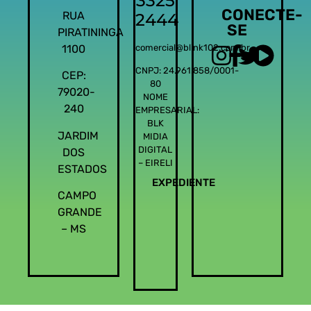
3325
CONECTE-
RUA
2444
SE
PIRATININGA
1100
comercial@blink102.com.br
CNPJ: 24.961.858/0001-
CEP:
80
79020-
NOME
240
EMPRESARIAL:
BLK
JARDIM
MIDIA
DIGITAL
DOS
– EIRELI
ESTADOS
EXPEDIENTE
CAMPO
GRANDE
– MS