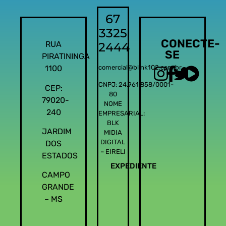
67
3325
CONECTE-
RUA
2444
SE
PIRATININGA
1100
comercial@blink102.com.br
CNPJ: 24.961.858/0001-
CEP:
80
79020-
NOME
240
EMPRESARIAL:
BLK
JARDIM
MIDIA
DIGITAL
DOS
– EIRELI
ESTADOS
EXPEDIENTE
CAMPO
GRANDE
– MS