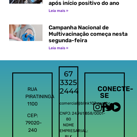
após início positivo do ano
Leia mais »
Campanha Nacional de
Multivacinação começa nesta
segunda-feira
Leia mais »
67
3325
CONECTE-
RUA
2444
SE
PIRATININGA
1100
comercial@blink102.com.br
CNPJ: 24.961.858/0001-
CEP:
80
79020-
NOME
240
EMPRESARIAL:
BLK