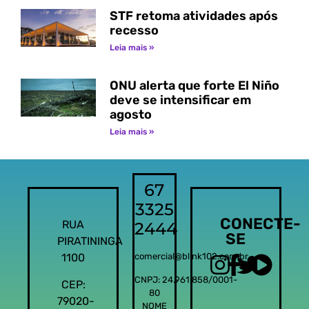
STF retoma atividades após
recesso
Leia mais »
ONU alerta que forte El Niño
deve se intensificar em
agosto
Leia mais »
67
3325
CONECTE-
RUA
2444
SE
PIRATININGA
1100
comercial@blink102.com.br
CNPJ: 24.961.858/0001-
CEP:
80
79020-
NOME