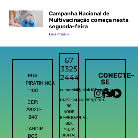
Campanha Nacional de
Multivacinação começa nesta
segunda-feira
Leia mais »
67
3325
CONECTE-
RUA
2444
SE
PIRATININGA
1100
comercial@blink102.com.br
CNPJ: 24.961.858/0001-
CEP:
80
79020-
NOME
240
EMPRESARIAL:
BLK
JARDIM
MIDIA
DIGITAL
DOS