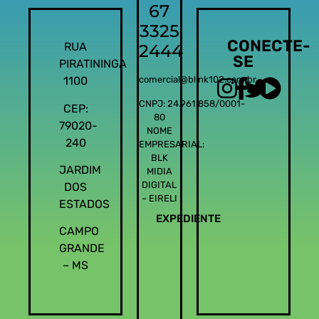
67
3325
CONECTE-
RUA
2444
SE
PIRATININGA
1100
comercial@blink102.com.br
CNPJ: 24.961.858/0001-
CEP:
80
79020-
NOME
240
EMPRESARIAL:
BLK
JARDIM
MIDIA
DIGITAL
DOS
– EIRELI
ESTADOS
EXPEDIENTE
CAMPO
GRANDE
– MS