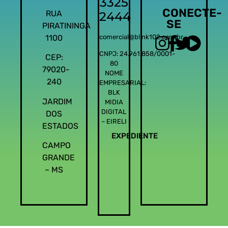
3325
CONECTE-
RUA
2444
SE
PIRATININGA
1100
comercial@blink102.com.br
CNPJ: 24.961.858/0001-
CEP:
80
79020-
NOME
240
EMPRESARIAL:
BLK
JARDIM
MIDIA
DIGITAL
DOS
– EIRELI
ESTADOS
EXPEDIENTE
CAMPO
GRANDE
– MS