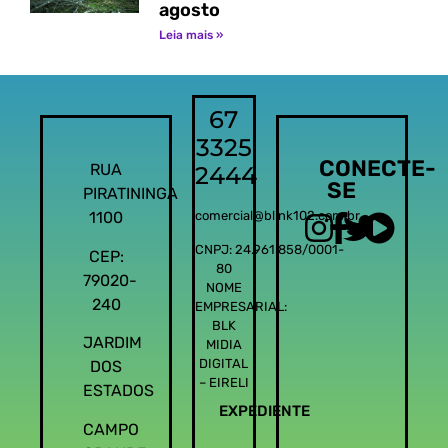
agosto
Leia mais »
67
3325
CONECTE-
RUA
2444
SE
PIRATININGA
1100
comercial@blink102.com.br
CNPJ: 24.961.858/0001-
CEP:
80
79020-
NOME
240
EMPRESARIAL:
BLK
JARDIM
MIDIA
DIGITAL
DOS
– EIRELI
ESTADOS
EXPEDIENTE
CAMPO