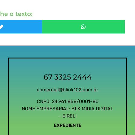
he o texto:
67 3325 2444
comercial@blink102.com.br
CNPJ: 24.961.858/0001-80
NOME EMPRESARIAL: BLK MIDIA DIGITAL
– EIRELI
EXPEDIENTE