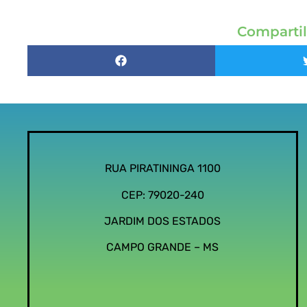
Compartil
RUA PIRATININGA 1100
CEP: 79020-240
JARDIM DOS ESTADOS
CAMPO GRANDE – MS